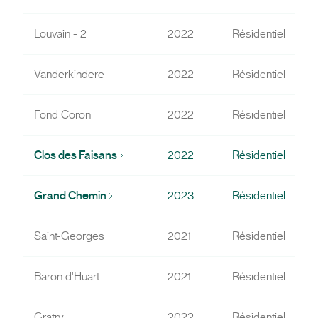
Louvain - 2
2022
Résidentiel
Vanderkindere
2022
Résidentiel
Fond Coron
2022
Résidentiel
Clos des Faisans
2022
Résidentiel
Grand Chemin
2023
Résidentiel
Saint-Georges
2021
Résidentiel
R
Baron d'Huart
2021
Résidentiel
R
Gratry
2022
Résidentiel
R