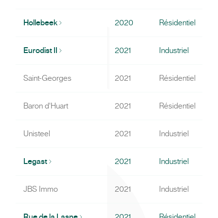
Hollebeek
2020
Résidentiel
Eurodist II
2021
Industriel
Saint-Georges
2021
Résidentiel
R
Baron d'Huart
2021
Résidentiel
R
Unisteel
2021
Industriel
Legast
2021
Industriel
JBS Immo
2021
Industriel
Rue de la Lasne
2021
Résidentiel