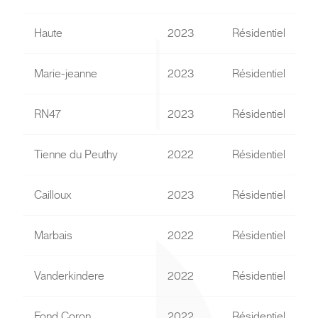
Haute
2023
Résidentiel
R
Marie-jeanne
2023
Résidentiel
RN47
2023
Résidentiel
Tienne du Peuthy
2022
Résidentiel
Cailloux
2023
Résidentiel
Marbais
2022
Résidentiel
Vanderkindere
2022
Résidentiel
Fond Coron
2022
Résidentiel