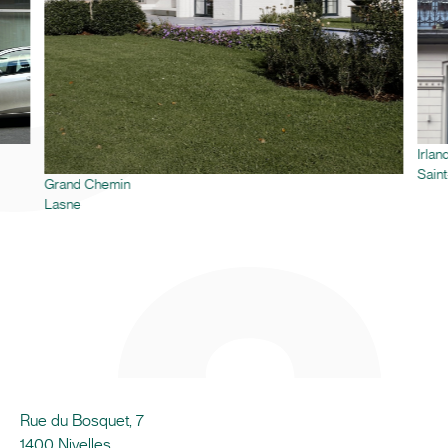
Irlan
Saint
Grand Chemin
Lasne
Rue du Bosquet, 7
1400 Nivelles,