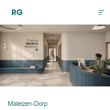
burger
Maleizen-Dorp