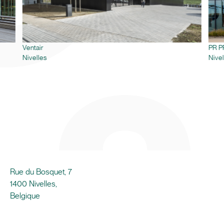
Ventair
PR P
Nivelles
Nivel
Rue du Bosquet, 7
1400 Nivelles,
Belgique